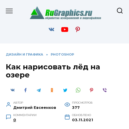
Перейти
к
содержанию
ДИЗАЙН И ГРАФИКА
»
PHOTOSHOP
Как нарисовать лёд на
озере
АВТОР
ПРОСМОТРОВ
Дмитрий Евсеенков
377
КОММЕНТАРИИ
ОБНОВЛЕНО
0
03.11.2021