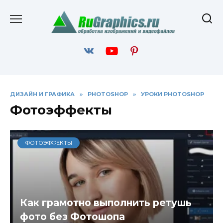
Перейти
к
содержанию
ДИЗАЙН И ГРАФИКА
»
PHOTOSHOP
»
УРОКИ PHOTOSHOP
Фотоэффекты
ФОТОЭФФЕКТЫ
Как грамотно выполнить ретушь
фото без Фотошопа