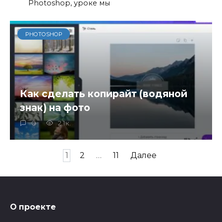
Photoshop, уроке мы
PHOTOSHOP
Как сделать копирайт (водяной
знак) на фото
0
2.1к.
Пагинация
1
2
…
11
Далее
записей
О проекте