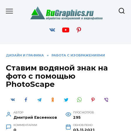
Перейти
к
содержанию
ДИЗАЙН И ГРАФИКА
»
РАБОТА С ИЗОБРАЖЕНИЯМИ
Ставим водяной знак на
фото с помощью
PhotoScape
АВТОР
ПРОСМОТРОВ
Дмитрий Евсеенков
295
КОММЕНТАРИИ
ОБНОВЛЕНО
0
03.11.2021