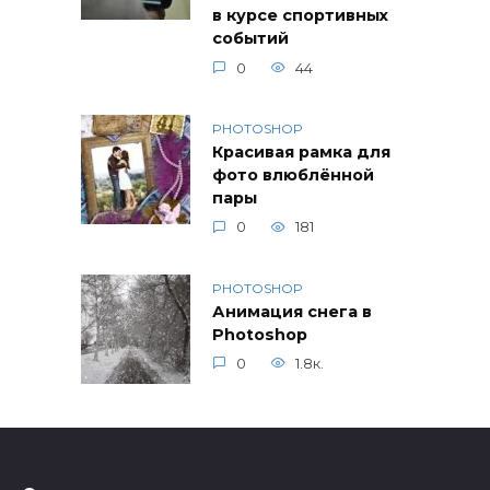
в курсе спортивных
событий
0
44
PHOTOSHOP
Красивая рамка для
фото влюблённой
пары
0
181
PHOTOSHOP
Анимация снега в
Photoshop
0
1.8к.