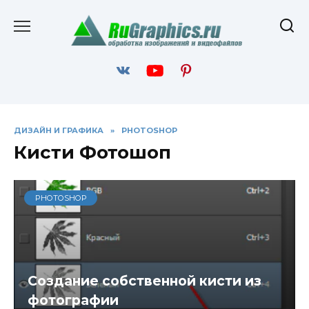
Перейти
к
содержанию
ДИЗАЙН И ГРАФИКА
»
PHOTOSHOP
Кисти Фотошоп
PHOTOSHOP
Создание собственной кисти из
фотографии