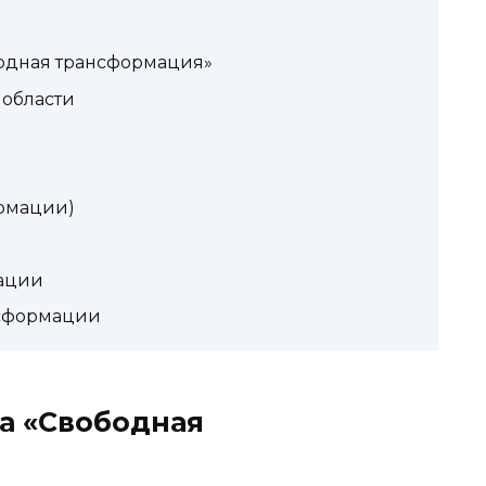
одная трансформация»
области
рмации)
ации
нсформации
а «Свободная