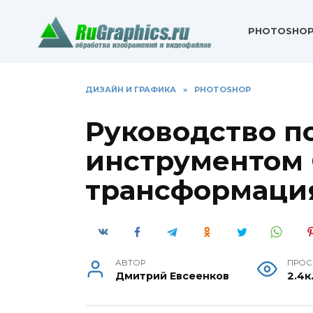
Перейти
к
PHOTOSHO
содержанию
ДИЗАЙН И ГРАФИКА
»
PHOTOSHOP
Руководство по
инструментом
трансформаци
АВТОР
ПРОС
Дмитрий Евсеенков
2.4к