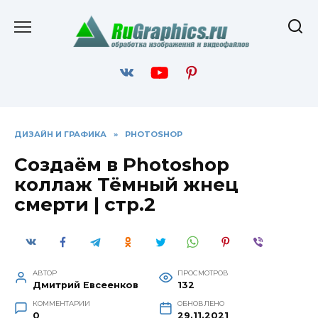
Перейти
к
содержанию
ДИЗАЙН И ГРАФИКА
»
PHOTOSHOP
Создаём в Photoshop
коллаж Тёмный жнец
смерти | стр.2
АВТОР
ПРОСМОТРОВ
Дмитрий Евсеенков
132
КОММЕНТАРИИ
ОБНОВЛЕНО
0
29.11.2021