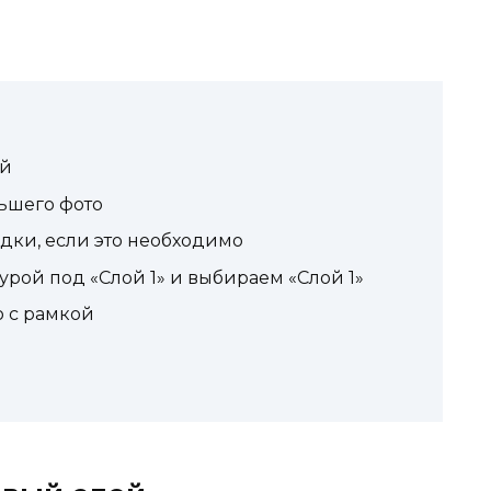
ой
ьшего фото
дки, если это необходимо
урой под «Слой 1» и выбираем «Слой 1»
ю с рамкой