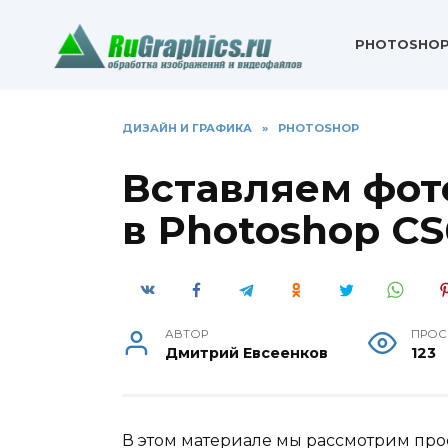
Перейти
к
PHOTOSHO
содержанию
ДИЗАЙН И ГРАФИКА
»
PHOTOSHOP
Вставляем фото
в Photoshop CS
АВТОР
ПРОС
Дмитрий Евсеенков
123
В этом материале мы рассмотрим про