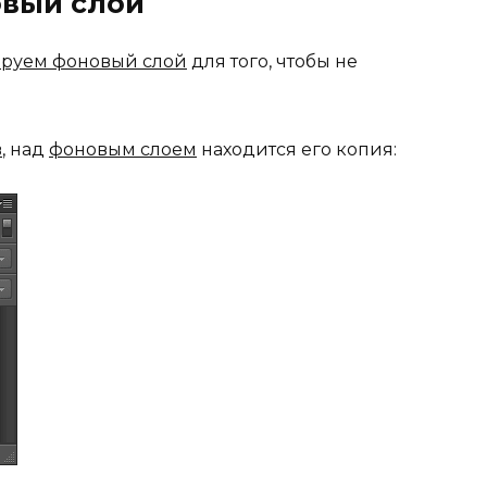
овый слой
руем фоновый слой
для того, чтобы не
в
, над
фоновым слоем
находится его копия: