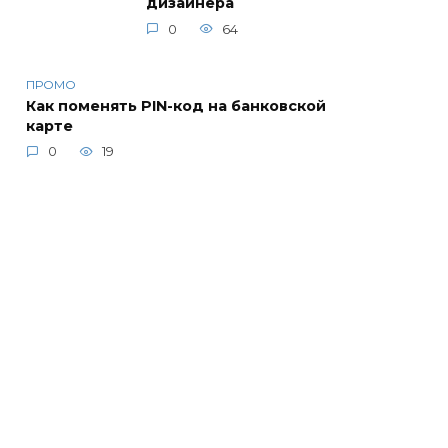
дизайнера
0
64
ПРОМО
Как поменять PIN-код на банковской
карте
0
19