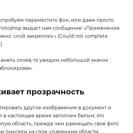
попробуем переместить фон, или даже просто
 Photoshop выдаст нам сообщение: «Применение
о: слой закреплен.» (Could not complete
).
анель слоёв, то увидим небольшой значок
заблокирован.
живает прозрачность
тировать другое изображение в документ и
и в настоящее время заполнен белым, это
белую область, прежде чем размещать своё фото
ем
пиксели
на слое, удаленные области