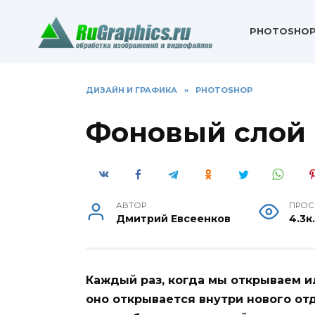
Перейти
к
PHOTOSHO
содержанию
ДИЗАЙН И ГРАФИКА
»
PHOTOSHOP
Фоновый слой 
АВТОР
ПРОС
Дмитрий Евсеенков
4.3к
Каждый раз, когда мы открываем и
оно открывается внутри нового от