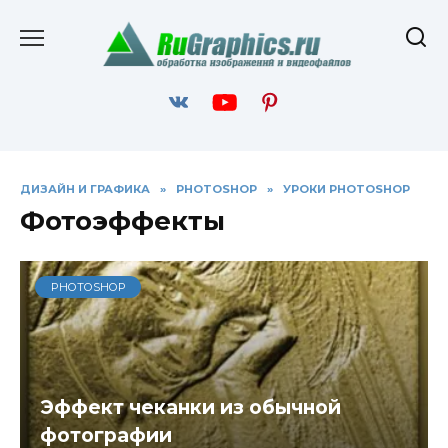
Перейти
к
содержанию
ДИЗАЙН И ГРАФИКА
»
PHOTOSHOP
»
УРОКИ PHOTOSHOP
Фотоэффекты
PHOTOSHOP
Эффект чеканки из обычной
фотографии