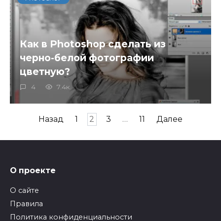
Как в Photoshop сделать из
черно-белой фотографии
цветную?
4
7.4к.
Пагинация
Назад
1
2
3
…
11
Далее
записей
О проекте
О сайте
Правила
Политика конфиденциальности