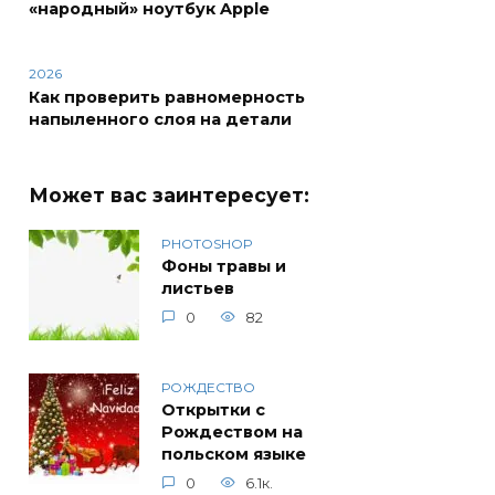
«народный» ноутбук Apple
2026
Как проверить равномерность
напыленного слоя на детали
Может вас заинтересует:
PHOTOSHOP
Фоны травы и
листьев
0
82
РОЖДЕСТВО
Открытки с
Рождеством на
польском языке
0
6.1к.