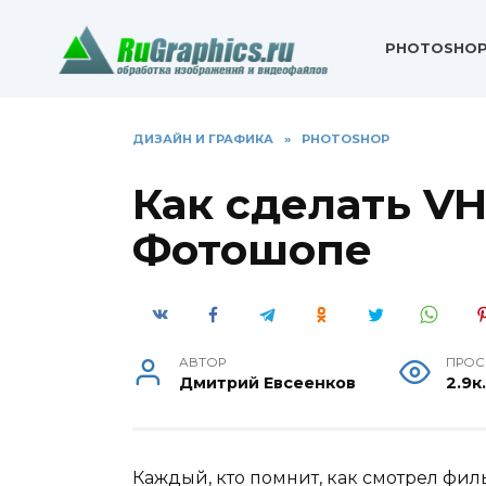
Перейти
к
PHOTOSHO
содержанию
ДИЗАЙН И ГРАФИКА
»
PHOTOSHOP
Как сделать VH
Фотошопе
АВТОР
ПРОС
Дмитрий Евсеенков
2.9к
Каждый, кто помнит, как смотрел филь