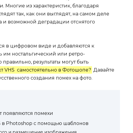
. Многие из характеристик, благодаря
ядят так, как они выглядят, на самом деле
а и возможной деградации отснятого
тся в цифровом виде и добавляются к
ь им ностальгический или ретро-
 правильно, результаты могут быть
кт VHS самостоятельно в Фотошопе?
Давайте
сственного создания помех на фото.
т появляются помехи
S в Photoshop с помощью шаблонов
ого и размещение изображения