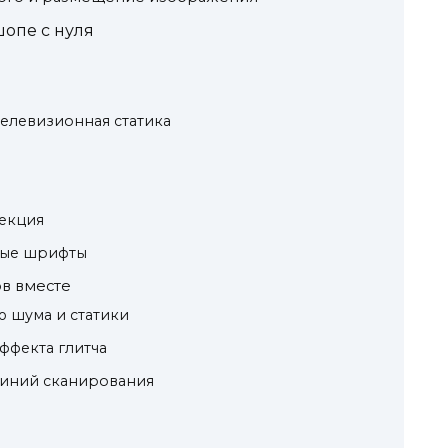
опе с нуля
телевизионная статика
екция
ные шрифты
в вместе
 шума и статики
ффекта глитча
линий сканирования