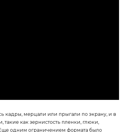
сь кадры, мерцали или прыгали по экрану, и в
, такие как зернистость пленки, глюки,
. Еще одним ограничением формата было