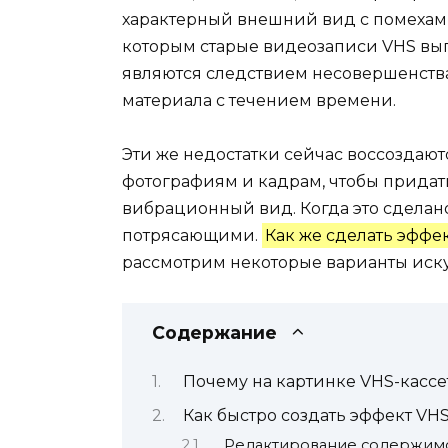
характерный внешний вид с помехами
которым старые видеозаписи VHS выгл
являются следствием несовершенств
материала с течением времени.
Эти же недостатки сейчас воссоздаю
фотографиям и кадрам, чтобы придат
вибрационный вид. Когда это сделано
потрясающими.
Как же сделать эффе
рассмотрим некоторые варианты иску
Содержание
Почему на картинке VHS-кассе
Как быстро создать эффект VH
Редактирование содержим