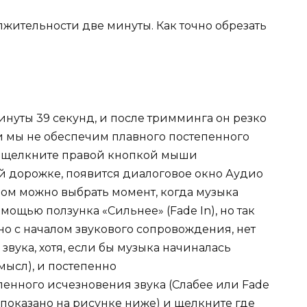
жительности две минуты. Как точно обрезать
нуты 39 секунд, и после тримминга он резко
ли мы не обеспечим плавного постепенного
, щелкните правой кнопкой мыши
й дорожке, появится диалоговое окно Аудио
ором можно выбрать момент, когда музыка
мощью ползунка «Сильнее» (Fade In), но так
 с началом звукового сопровождения, нет
вука, хотя, если бы музыка начиналась
мысл), и постепенно
пенного исчезновения звука (Слабее или Fade
ак показано на рисунке ниже) и щелкните где