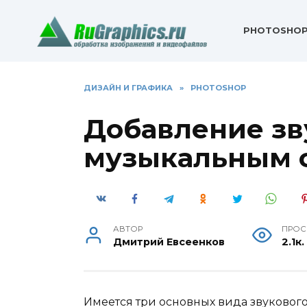
Перейти
к
PHOTOSHO
содержанию
ДИЗАЙН И ГРАФИКА
»
PHOTOSHOP
Добавление зву
музыкальным 
АВТОР
ПРОС
Дмитрий Евсеенков
2.1к.
Имеется три основных вида звуковог