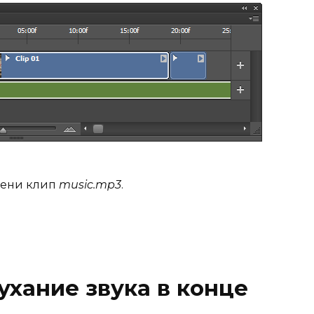
мени клип
music.mp3
.
ухание звука в конце