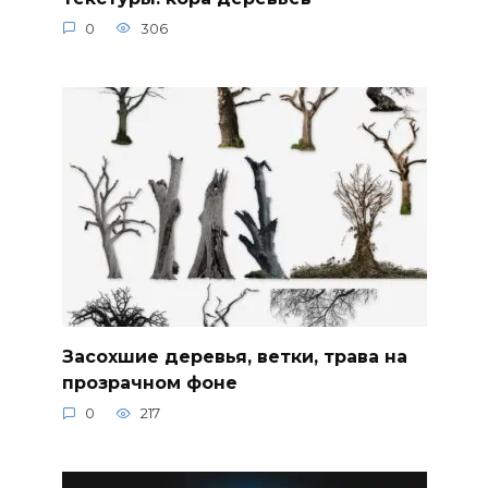
0
306
Засохшие деревья, ветки, трава на
прозрачном фоне
0
217