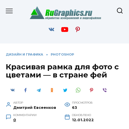
Перейти
к
содержанию
ДИЗАЙН И ГРАФИКА
»
PHOTOSHOP
Красивая рамка для фото с
цветами — в стране фей
АВТОР
ПРОСМОТРОВ
Дмитрий Евсеенков
63
КОММЕНТАРИИ
ОБНОВЛЕНО
0
12.01.2022