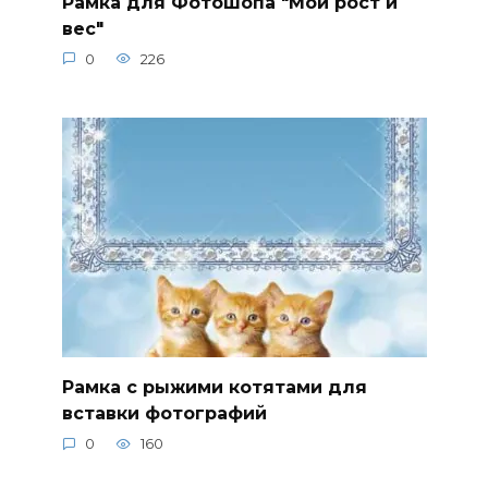
Рамка для Фотошопа "Мой рост и
вес"
0
226
Рамка с рыжими котятами для
вставки фотографий
0
160