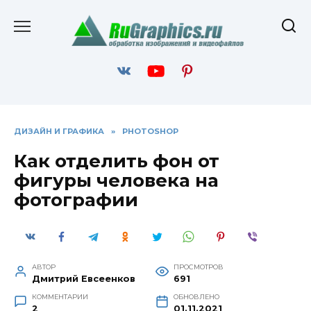
Перейти
к
содержанию
ДИЗАЙН И ГРАФИКА
»
PHOTOSHOP
Как отделить фон от
фигуры человека на
фотографии
АВТОР
ПРОСМОТРОВ
Дмитрий Евсеенков
691
КОММЕНТАРИИ
ОБНОВЛЕНО
2
01.11.2021