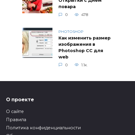
Открытки с Днем
повара
0
478
PHOTOSHOP
Как изменить размер
изображения в
Photoshop CC для
web
0
1.1к.
О проекте
О сайте
Правила
Политика конфиденциальности