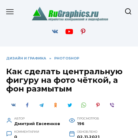
Перейти
к
содержанию
ДИЗАЙН И ГРАФИКА
»
PHOTOSHOP
Как сделать центральную
фигуру на фото чёткой, а
фон размытым
АВТОР
ПРОСМОТРОВ
Дмитрий Евсеенков
196
КОММЕНТАРИИ
ОБНОВЛЕНО
0
02.11.2021