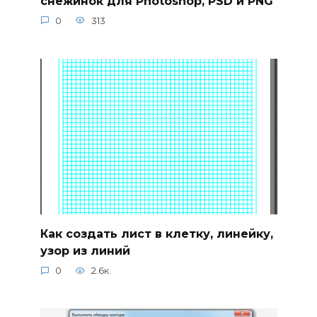
снежинок для Photoshop, PSD и PNG
0
313
Как создать лист в клетку, линейку,
узор из линий
0
2.6к.