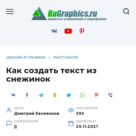
Перейти
к
содержанию
ДИЗАЙН И ГРАФИКА
»
PHOTOSHOP
Как создать текст из
снежинок
АВТОР
ПРОСМОТРОВ
Дмитрий Евсеенков
393
КОММЕНТАРИИ
ОБНОВЛЕНО
0
29.11.2021