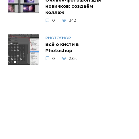
Онлайн-фотошоп для
новичков: создаём
коллаж
0
342
PHOTOSHOP
Всё о кисти в
Photoshop
0
2.6к.