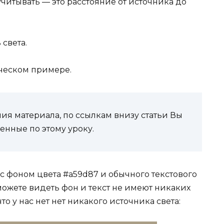
читывать — это расстояние от источника до
света.
ическом примере.
я материала, по ссылкам внизу статьи Вы
енные по этому уроку.
с фоном цвета #a59d87 и обычного текстового
 можете видеть фон и текст не имеют никаких
что у нас нет нет никакого источника света: