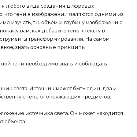
для любого вида создания цифровых
аю, что тени в изображении являются одними из
мо изучать, т.к. объём и глубину изображению
окажу вам, как добавить тень к тексту в
нструменты трансформирования. На самом
лавное, знать основные принципы.
ной тени необходимо знать и соблюдать
чник света. Источник может быть один, два и
бственную тень от окружающих предметов.
ложение источника света. Он может находится
т объекта.