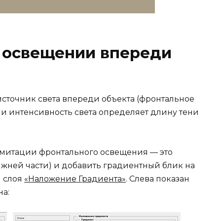
и освещении впереди
источник света впереди объекта (фронтальное
 и интенсивность света определяет длину тени
имитации фронтального освещения — это
нижней части) и добавить градиентный блик на
я слоя
«Наложение Градиента»
. Слева показан
на: