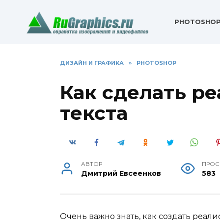
Перейти
к
PHOTOSHO
содержанию
ДИЗАЙН И ГРАФИКА
»
PHOTOSHOP
Как сделать р
текста
АВТОР
ПРОС
Дмитрий Евсеенков
583
Очень важно знать, как создать реали