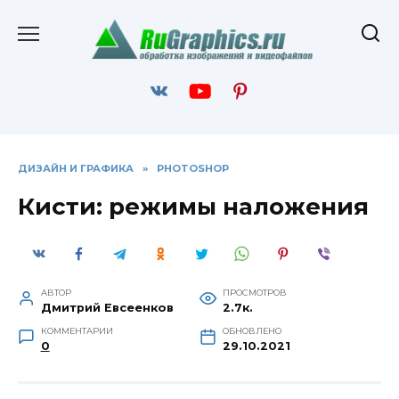
Перейти
к
содержанию
ДИЗАЙН И ГРАФИКА
»
PHOTOSHOP
Кисти: режимы наложения
АВТОР
ПРОСМОТРОВ
Дмитрий Евсеенков
2.7к.
КОММЕНТАРИИ
ОБНОВЛЕНО
0
29.10.2021