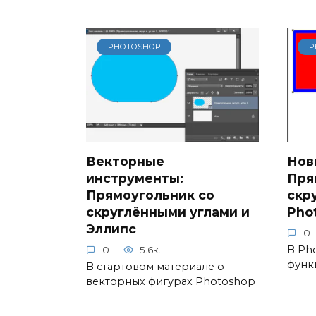
PHOTOSHOP
P
Векторные
Нов
инструменты:
Пря
Прямоугольник со
скр
скруглёнными углами и
Pho
Эллипс
0
В Ph
0
5.6к.
функ
В стартовом материале о
векторных фигурах Photoshop