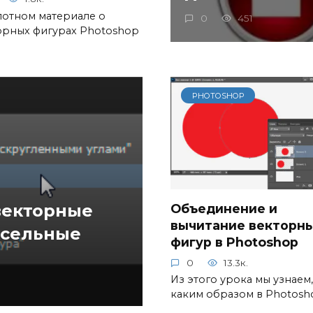
лотном материале о
0
451
орных фигурах Photoshop
PHOTOSHOP
векторные
Объединение и
вычитание векторн
ксельные
фигур в Photoshop
0
13.3к.
Из этого урока мы узнаем,
каким образом в Photosh