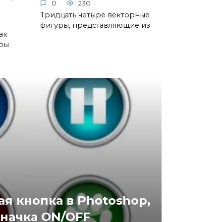
0
230
Тридцать четыре векторные
фигуры, представляющие из
ак
уры
я кнопка в Photoshop,
начка ON/OFF