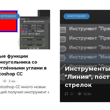
HOTOSHOP
PHOTOSHOP
ые функции
моугольника со
Инструменты
углёнными углами в
toshop CC
"Линия", пос
2.4к.
стрелок
otoshop CC много новых
ций получил инструмент «
0
12.5к.