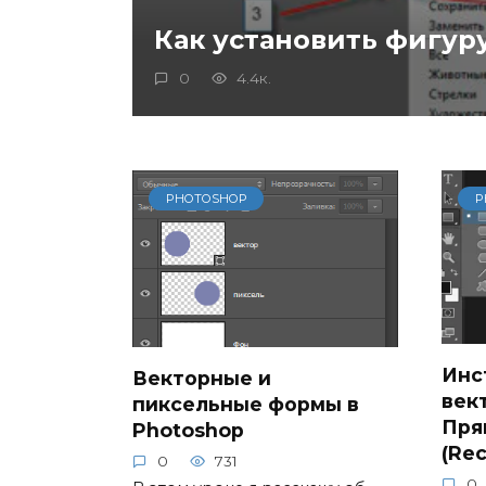
Как установить фигур
0
4.4к.
PHOTOSHOP
P
Инс
Векторные и
век
пиксельные формы в
Пря
Photoshop
(Rec
0
731
0