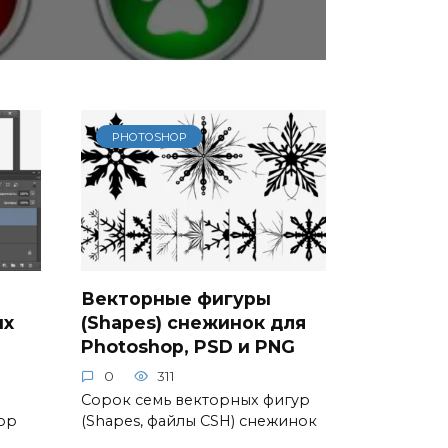
PHOTOSHOP
Векторные фигуры
ых
(Shapes) снежинок для
Photoshop, PSD и PNG
0
311
Сорок семь векторных фигур
op
(Shapes, файлы CSH) снежинок