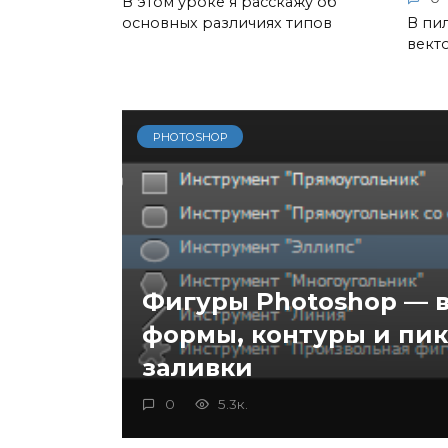
В этом уроке я расскажу об
основных различиях типов
В пи
вект
PHOTOSHOP
Фигуры Photoshop — 
формы, контуры и пи
заливки
0
5.3к.