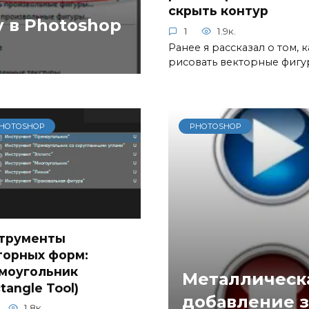
скрыть контур
у в Photoshop
1
1.9к.
Ранее я рассказал о том, к
рисовать векторные фиг
HOTOSHOP
PHOTOSHOP
трументы
торных форм:
моугольник
Металлическа
tangle Tool)
добавление з
1.8к.