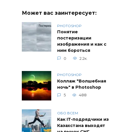
Может вас заинтересует:
PHOTOSHOP
Понятие
постеризации
изображения и как с
ним бороться
0
2.2к.
PHOTOSHOP
Коллаж "Волшебная
ночь" в Photoshop
5
488
ОБО ВСЕМ
Как IT-подрядчики из
Казахстана выходят
на рынок СНГ