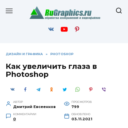
Перейти
к
содержанию
ДИЗАЙН И ГРАФИКА
»
PHOTOSHOP
Как увеличить глаза в
Photoshop
АВТОР
ПРОСМОТРОВ
Дмитрий Евсеенков
799
КОММЕНТАРИИ
ОБНОВЛЕНО
0
03.11.2021