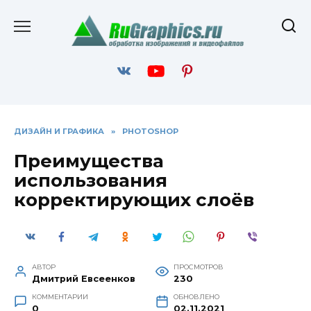
Перейти
к
содержанию
ДИЗАЙН И ГРАФИКА
»
PHOTOSHOP
Преимущества
использования
корректирующих слоёв
АВТОР
ПРОСМОТРОВ
Дмитрий Евсеенков
230
КОММЕНТАРИИ
ОБНОВЛЕНО
0
02.11.2021