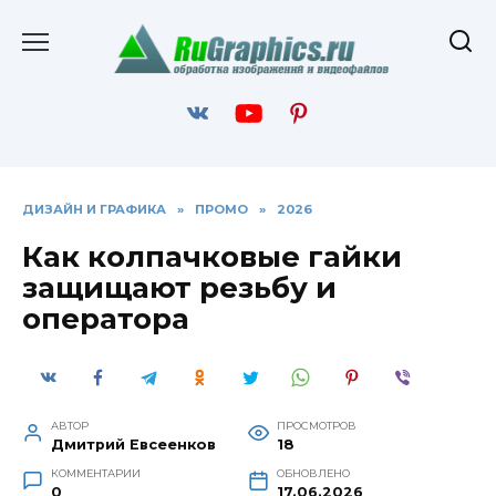
Перейти
к
содержанию
ДИЗАЙН И ГРАФИКА
»
ПРОМО
»
2026
Как колпачковые гайки
защищают резьбу и
оператора
АВТОР
ПРОСМОТРОВ
Дмитрий Евсеенков
18
КОММЕНТАРИИ
ОБНОВЛЕНО
0
17.06.2026