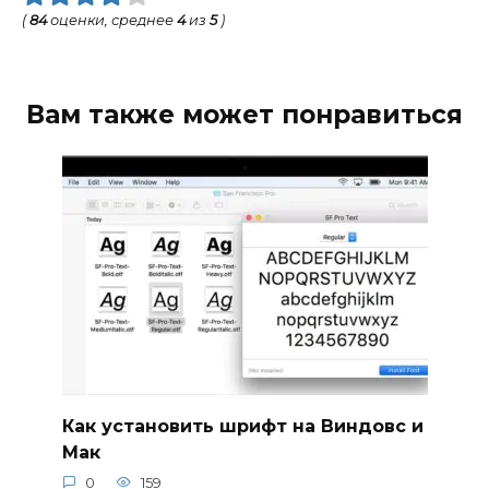
(
84
оценки, среднее
4
из
5
)
Вам также может понравиться
Как установить шрифт на Виндовс и
Мак
0
159