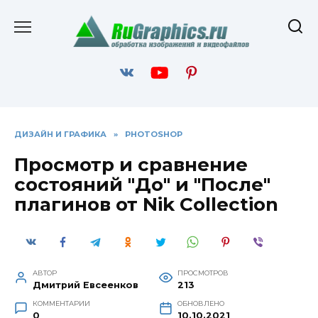
Перейти
к
содержанию
ДИЗАЙН И ГРАФИКА
»
PHOTOSHOP
Просмотр и сравнение
состояний "До" и "После"
плагинов от Nik Collection
АВТОР
ПРОСМОТРОВ
Дмитрий Евсеенков
213
КОММЕНТАРИИ
ОБНОВЛЕНО
0
10.10.2021