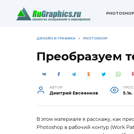
Перейти
к
PHOTOSHO
содержанию
ДИЗАЙН И ГРАФИКА
»
PHOTOSHOP
Преобразуем т
АВТОР
ПРОС
Дмитрий Евсеенков
5.1к.
В этом материале я расскажу, как пре
Photoshop в рабочий контур (Work Pa