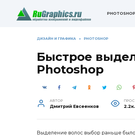
Перейти
к
PHOTOSHO
содержанию
ДИЗАЙН И ГРАФИКА
»
PHOTOSHOP
Быстрое выдел
Photoshop
АВТОР
ПРОС
Дмитрий Евсеенков
2.2к
Выделение волос выбор раньше было,