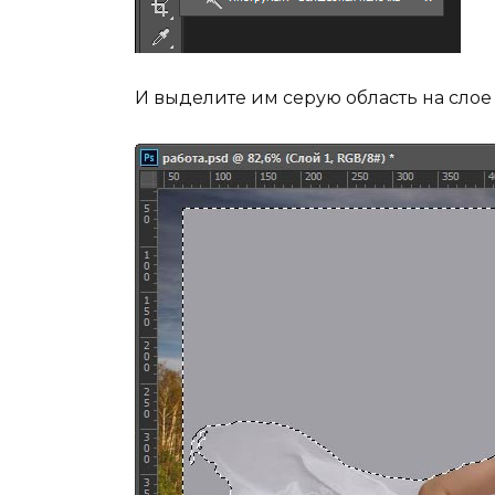
И выделите им серую область на слое