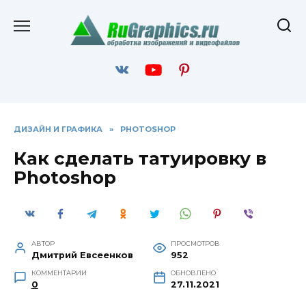
Перейти
к
содержанию
ДИЗАЙН И ГРАФИКА
»
PHOTOSHOP
Как сделать татуировку в
Photoshop
АВТОР
ПРОСМОТРОВ
Дмитрий Евсеенков
952
КОММЕНТАРИИ
ОБНОВЛЕНО
0
27.11.2021