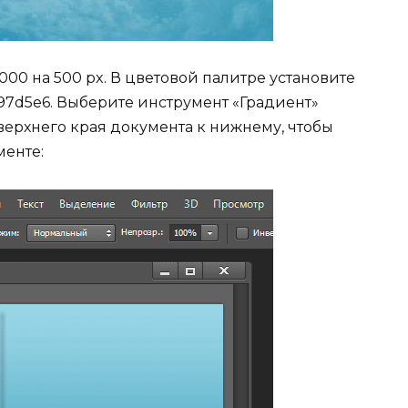
00 на 500 px. В цветовой палитре установите
97d5e6. Выберите инструмент «Градиент»
т верхнего края документа к нижнему, чтобы
менте: