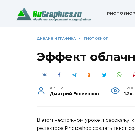
Перейти
к
PHOTOSHO
содержанию
ДИЗАЙН И ГРАФИКА
»
PHOTOSHOP
Эффект облачн
АВТОР
ПРОС
Дмитрий Евсеенков
1.2к.
В этом несложном уроке я расскажу, 
редактора Photoshop создать текст, с