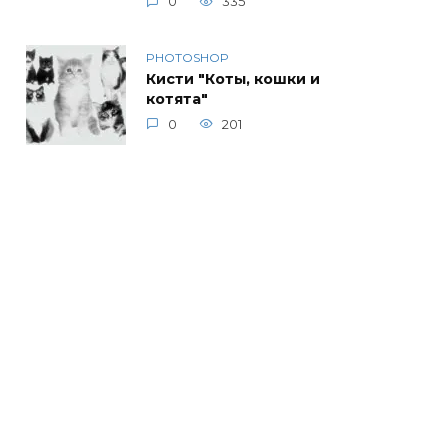
0
335
PHOTOSHOP
Кисти "Коты, кошки и
котята"
0
201