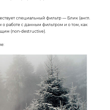
ествует специальный фильтр — Блик (англ.
м о работе с данным фильтром и о том, как
им (non-destructive).
е: