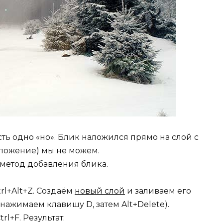
сть одно «но». Блик наложился прямо на слой с
положение) мы не можем.
етод добавления блика.
rl+Alt+Z. Создаём
новый слой
и заливаем его
ажимаем клавишу D, затем Alt+Delete).
l+F. Результат: