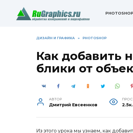
Перейти
к
PHOTOSHO
содержанию
ДИЗАЙН И ГРАФИКА
»
PHOTOSHOP
Как добавить 
блики от объе
АВТОР
ПРОС
Дмитрий Евсеенков
2.5к.
Из этого урока мы узнаем, как добав