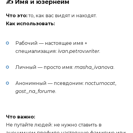
✍️ Имя и юзернейм
Что это:
то, как вас видят и находят.
Как использовать:
Рабочий — настоящее имя +
специализация:
ivan.petrov.writer
.
Личный — просто имя:
masha_ivanova
.
Анонимный — псевдоним:
nocturnocat
,
gost_na_forume
.
Что важно:
Не путайте людей: не нужно ставить в
анонимном профиле настоящую фамилию или