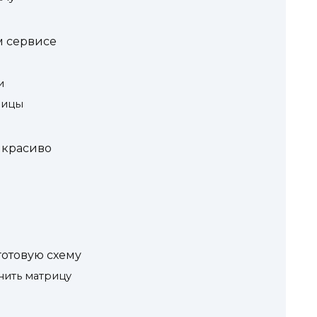
м сервисе
и
лицы
 красиво
готовую схему
нить матрицу