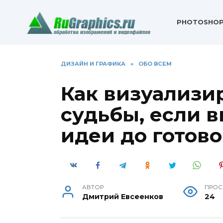
Перейти
к
PHOTOSHO
содержанию
ДИЗАЙН И ГРАФИКА
»
ОБО ВСЕМ
Как визуализи
судьбы, если в
идеи до готов
АВТОР
ПРОС
Дмитрий Евсеенков
24