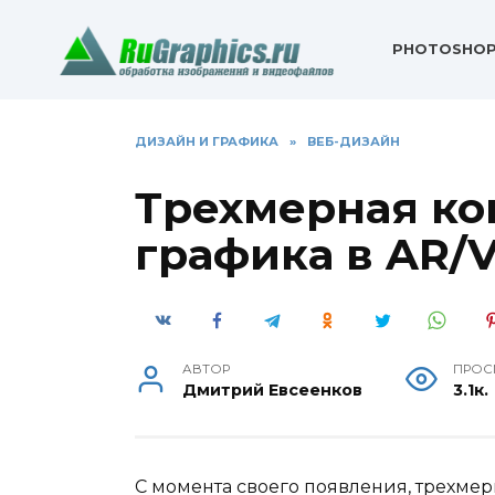
Перейти
к
PHOTOSHO
содержанию
ДИЗАЙН И ГРАФИКА
»
ВЕБ-ДИЗАЙН
Трехмерная к
графика в AR/
АВТОР
ПРОС
Дмитрий Евсеенков
3.1к.
С момента своего появления, трехме