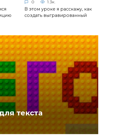
0
1.3к.
мся
В этом уроке я расскажу, как
зицию
создать выгравированный
для текста