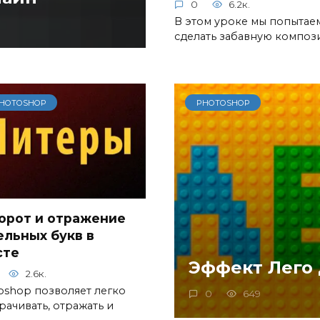
0
6.2к.
В этом уроке мы попытае
сделать забавную компо
HOTOSHOP
PHOTOSHOP
орот и отражение
ельных букв в
сте
Эффект Лего 
2.6к.
oshop позволяет легко
0
649
рачивать, отражать и