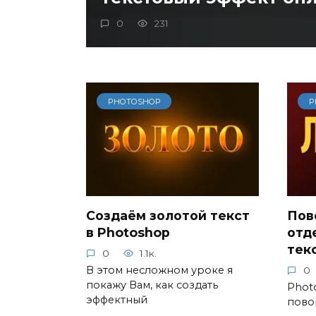
0
231
PHOTOSHOP
P
Создаём золотой текст
Пов
в Photoshop
отд
тек
0
1.1к.
В этом несложном уроке я
0
покажу Вам, как создать
Phot
эффектный
пово