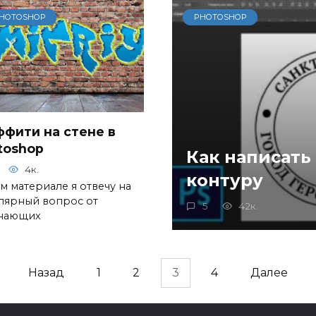
HOTOSHOP
PHOTOSHOP
ффити на стене в
toshop
Как написать 
4к.
контуру
м материале я отвечу на
лярный вопрос от
5
42к.
нающих
Назад
1
2
3
4
Далее