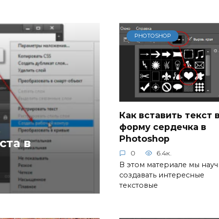
PHOTOSHOP
Как вставить текст 
форму сердечка в
Photoshop
ста в
0
6.4к.
В этом материале мы нау
создавать интересные
текстовые