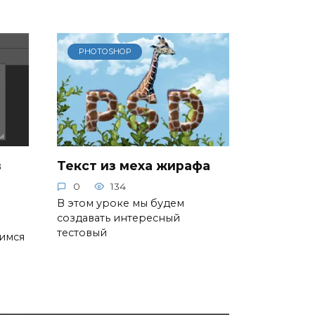
PHOTOSHOP
в
Текст из меха жирафа
0
134
В этом уроке мы будем
создавать интересный
тестовый
чимся