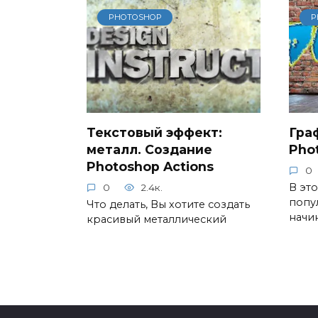
PHOTOSHOP
P
Текстовый эффект:
Гра
металл. Создание
Pho
Photoshop Actions
0
В это
0
2.4к.
попу
Что делать, Вы хотите создать
начи
красивый металлический
Пагинация
записей