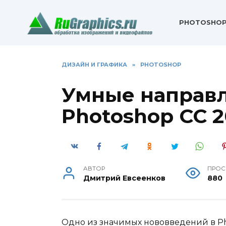
Перейти
к
PHOTOSHO
содержанию
ДИЗАЙН И ГРАФИКА
»
PHOTOSHOP
Умные направ
Photoshop CC 2
АВТОР
ПРОС
Дмитрий Евсеенков
880
Одно из значимых нововведений в Pho