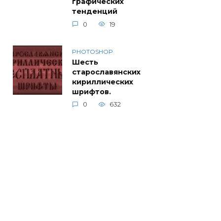
графических
тенденций
0
19
PHOTOSHOP
Шесть
старославянских
кириллических
шрифтов.
0
632