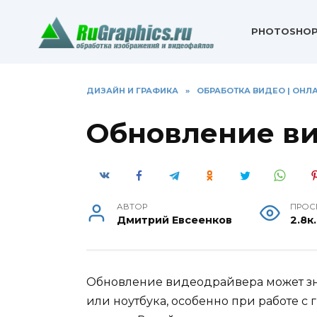
Перейти
к
PHOTOSHO
содержанию
ДИЗАЙН И ГРАФИКА
»
ОБРАБОТКА ВИДЕО | ОН
Обновление ви
АВТОР
ПРОС
Дмитрий Евсеенков
2.8к.
Обновление видеодрайвера может зн
или ноутбука, особенно при работе