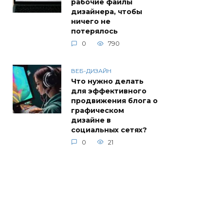
рабочие файлы
дизайнера, чтобы
ничего не
потерялось
0
790
ВЕБ-ДИЗАЙН
Что нужно делать
для эффективного
продвижения блога о
графическом
дизайне в
социальных сетях?
0
21