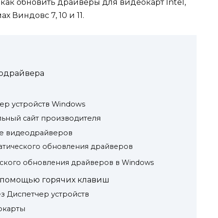
 как обновить драйверы для видеокарт Intel,
х Виндовс 7, 10 и 11.
еодрайвера
ер устройств Windows
ьный сайт производителя
е видеодрайверов
атического обновления драйверов
еского обновления драйверов в Windows
 помощью горячих клавиш
з Диспетчер устройств
окарты