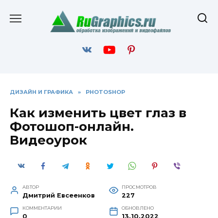
Перейти
к
содержанию
ДИЗАЙН И ГРАФИКА
»
PHOTOSHOP
Как изменить цвет глаз в
Фотошоп-онлайн.
Видеоурок
АВТОР
ПРОСМОТРОВ
Дмитрий Евсеенков
227
КОММЕНТАРИИ
ОБНОВЛЕНО
0
13.10.2022