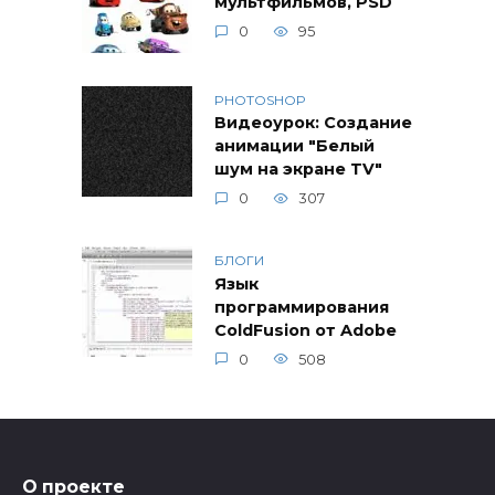
мультфильмов, PSD
0
95
PHOTOSHOP
Видеоурок: Создание
анимации "Белый
шум на экране TV"
0
307
БЛОГИ
Язык
программирования
ColdFusion от Adobe
0
508
О проекте