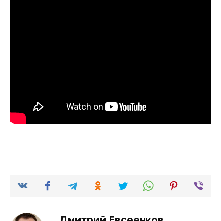
Дмитрий Евсеенков