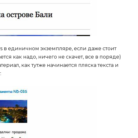
ws в единичном экземпляре, если даже стоит
тся как надо, ничего не скачет, все в поряде)
териал, как тутже начинается пляска текста и
: