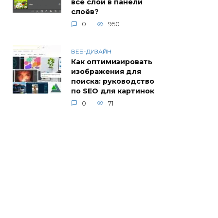
все слои в панели
слоёв?
0
950
ВЕБ-ДИЗАЙН
Как оптимизировать
изображения для
поиска: руководство
по SEO для картинок
0
71