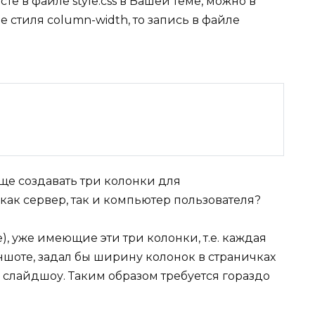
те в файле style.css в Вашей теме, можно в
е стиля column-width, то запись в файле
обще создавать три колонки для
ак сервер, так и компьютер пользователя?
, уже имеющие эти три колонки, т.е. каждая
ншоте, задал бы ширину колонок в страничках
 слайдшоу. Таким образом требуется гораздо