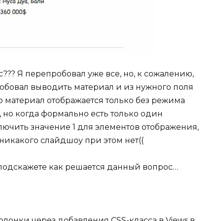
??? Я перепробовал уже все, но, к сожалению,
робовал выводить материал и из нужного поля
до материал отображается только без режима
но когда формально есть только один
лючить значение 1 для элементов отображения,
о никакого слайдшоу при этом нет((
 подскажете как решается данный вопрос…
лонки через добавления CSS-класса в Views в