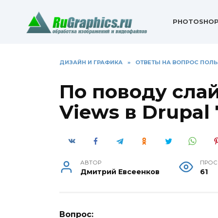
Перейти
к
PHOTOSHO
содержанию
ДИЗАЙН И ГРАФИКА
»
ОТВЕТЫ НА ВОПРОС ПОЛ
По поводу сла
Views в Drupal 
АВТОР
ПРОС
Дмитрий Евсеенков
61
Вопрос: