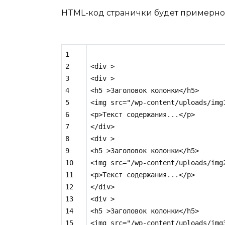
HTML-код странички будет примерно 
1

2

<div >

3

<div >

4

<h5 >Заголовок колонки</h5>

5

<img src="/wp-content/uploads/img1
6

<p>Текст содержания...</p>

7

</div>

8

<div >

9

<h5 >Заголовок колонки</h5>

10

<img src="/wp-content/uploads/img2
11

<p>Текст содержания...</p>

12

</div>

13

<div >

14

<h5 >Заголовок колонки</h5>

15

<img src="/wp-content/uploads/img3