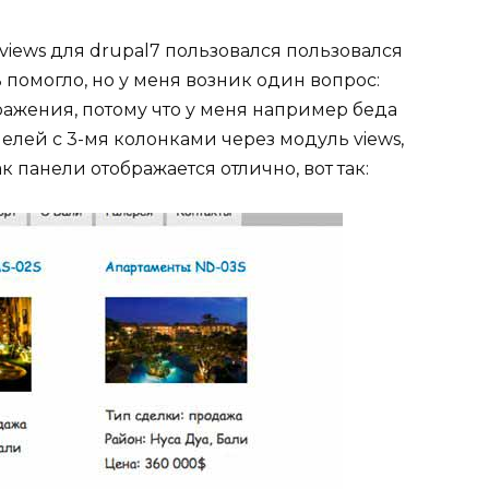
iews для drupal7 пользовался пользовался
помогло, но у меня возник один вопрос:
ражения, потому что у меня например беда
лей с 3-мя колонками через модуль views,
 панели отображается отлично, вот так: