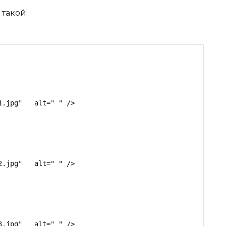
такой:
.jpg"   alt=" " />

.jpg"   alt=" " />

.jpg"   alt=" " />
