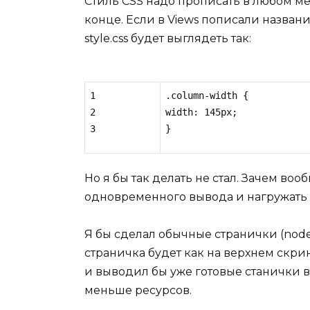
Стиль CSS надо прописать в любом мес
конце. Если в Views пописали названи
style.css будет выглядеть так:
1

.column-width {

2

width: 145px;

}
Но я бы так делать не стал. Зачем во
одновременного вывода и нагружать к
Я бы сделал обычные странички (node)
страничка будет как на верхнем скри
и выводил бы уже готовые станички в
меньше ресурсов.