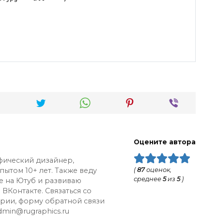
Оцените автора
афический дизайнер,
ытом 10+ лет. Также веду
(
87
оценок,
среднее
5
из
5
)
е на Ютуб и развиваю
ВКонтакте. Связаться со
рии, форму обратной связи
dmin@rugraphics.ru