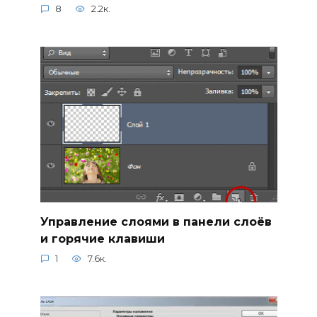
8
2.2к.
Управление слоями в панели слоёв
и горячие клавиши
1
7.6к.