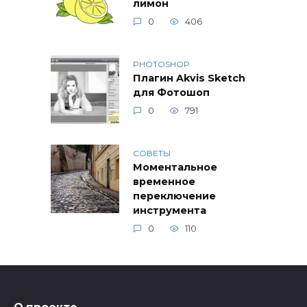
лимон
0
406
PHOTOSHOP
Плагин Akvis Sketch
для Фотошоп
0
791
СОВЕТЫ
Моментальное
временное
переключение
инструмента
0
110