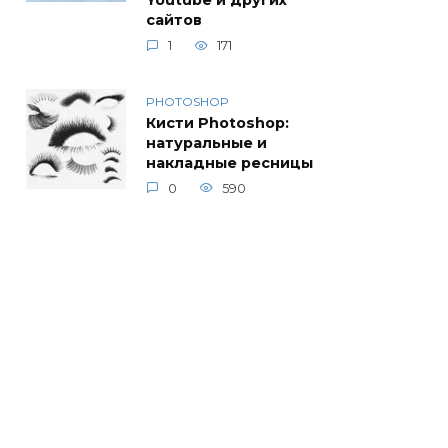
Youtube и других
сайтов
1
171
PHOTOSHOP
Кисти Photoshop:
натуральные и
накладные ресницы
0
590