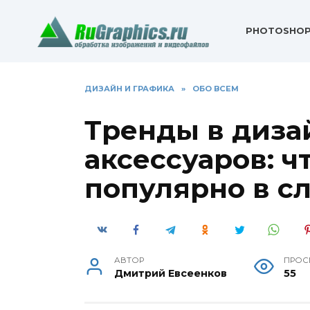
Перейти
к
PHOTOSHO
содержанию
ДИЗАЙН И ГРАФИКА
»
ОБО ВСЕМ
Тренды в диза
аксессуаров: ч
популярно в с
АВТОР
ПРОС
Дмитрий Евсеенков
55