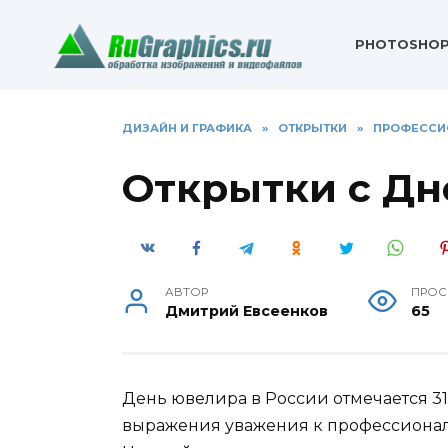
Перейти
к
PHOTOSHO
содержанию
ДИЗАЙН И ГРАФИКА
»
ОТКРЫТКИ
»
ПРОФЕССИ
Открытки с Д
АВТОР
ПРОС
Дмитрий Евсеенков
65
День ювелира в России отмечается 31
выражения уважения к профессиона