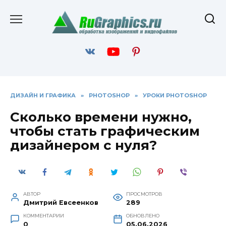
Перейти
к
содержанию
ДИЗАЙН И ГРАФИКА
»
PHOTOSHOP
»
УРОКИ PHOTOSHOP
Сколько времени нужно,
чтобы стать графическим
дизайнером с нуля?
АВТОР
ПРОСМОТРОВ
Дмитрий Евсеенков
289
КОММЕНТАРИИ
ОБНОВЛЕНО
0
05.06.2026