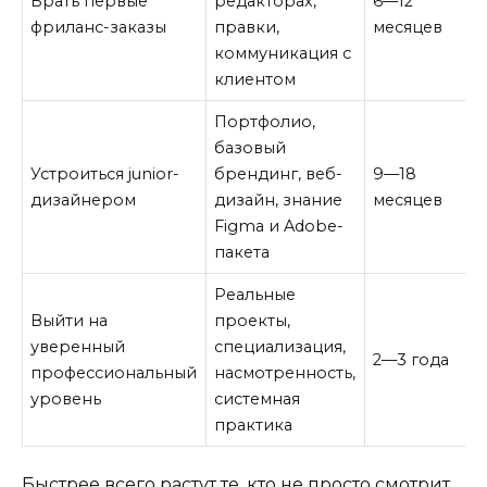
Брать первые
редакторах,
6—12
фриланс-заказы
правки,
месяцев
коммуникация с
клиентом
Портфолио,
базовый
Устроиться junior-
брендинг, веб-
9—18
дизайнером
дизайн, знание
месяцев
Figma и Adobe-
пакета
Реальные
Выйти на
проекты,
уверенный
специализация,
2—3 года
профессиональный
насмотренность,
уровень
системная
практика
Быстрее всего растут те, кто не просто смотрит