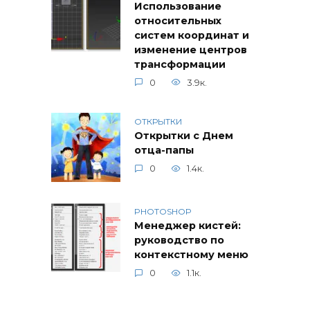
Использование
относительных
систем координат и
изменение центров
трансформации
0
3.9к.
ОТКРЫТКИ
Открытки с Днем
отца-папы
0
1.4к.
PHOTOSHOP
Менеджер кистей:
руководство по
контекстному меню
0
1.1к.