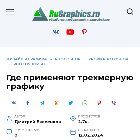
Перейти
к
содержанию
ДИЗАЙН И ГРАФИКА
»
PHOTOSHOP
»
УРОКИ PHOTOSHOP
»
PHOTOSHOP 3D
Где применяют трехмерную
графику
АВТОР
ПРОСМОТРОВ
Дмитрий Евсеенков
2.7к.
КОММЕНТАРИИ
ОБНОВЛЕНО
0
12.02.2024