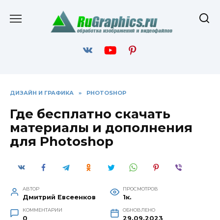
Перейти
к
содержанию
ДИЗАЙН И ГРАФИКА
»
PHOTOSHOP
Где бесплатно скачать
материалы и дополнения
для Photoshop
АВТОР
ПРОСМОТРОВ
Дмитрий Евсеенков
1к.
КОММЕНТАРИИ
ОБНОВЛЕНО
0
29.09.2023