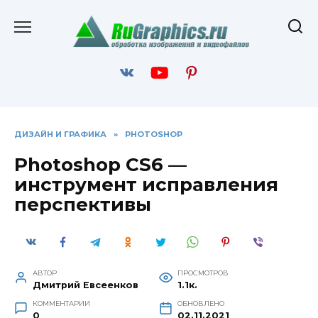
Перейти
к
содержанию
ДИЗАЙН И ГРАФИКА
»
PHOTOSHOP
Photoshop CS6 —
инструмент исправления
перспективы
АВТОР
ПРОСМОТРОВ
Дмитрий Евсеенков
1.1к.
КОММЕНТАРИИ
ОБНОВЛЕНО
0
02.11.2021