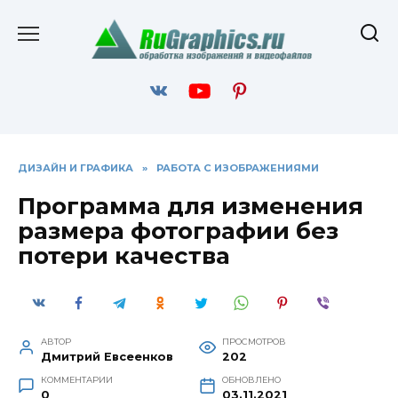
Перейти
к
содержанию
ДИЗАЙН И ГРАФИКА
»
РАБОТА С ИЗОБРАЖЕНИЯМИ
Программа для изменения
размера фотографии без
потери качества
АВТОР
ПРОСМОТРОВ
Дмитрий Евсеенков
202
КОММЕНТАРИИ
ОБНОВЛЕНО
0
03.11.2021