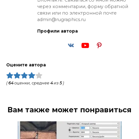
ВКонтакте. Связаться со мной можно
через комментарии, форму обратной
связи или по электронной почте
admin@rugraphics.ru
Профили автора
Оцените автора
(
64
оценки, среднее
4
из
5
)
Вам также может понравиться