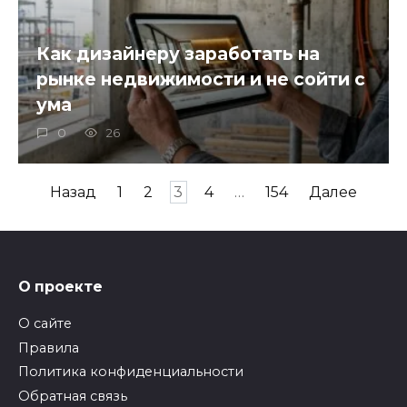
Как дизайнеру заработать на
рынке недвижимости и не сойти с
ума
0
26
Пагинация
Назад
1
2
3
4
…
154
Далее
записей
О проекте
О сайте
Правила
Политика конфиденциальности
Обратная связь