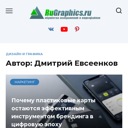
Перейти
к
содержанию
ДИЗАЙН И ГРАФИКА
Автор:
Дмитрий Евсеенков
МАРКЕТИНГ
Почему пластиковые карты
остаются эффективным
инструментом брендинга в
цифровую эпоху