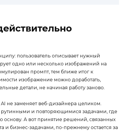
 действительно
инципу: пользователь описывает нужный
рирует одно или несколько изображений на
ормулирован промпт, тем ближе итог к
имости изображение можно доработать,
льные детали, не начиная работу заново.
 AI не заменяет веб-дизайнера целиком.
с рутинными и повторяющимися задачами, где
ю основу. А вот принятие решений, связанных
та и бизнес-задачами, по-прежнему остается за