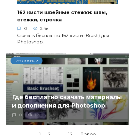
162 кисти швейные стежки: швы,
стежки, строчка
0
2.4к.
Скачать бесплатно 162 кисти (Brush) для
Photoshop.
PHOTOSHOP
Где бесплатно скачать материалы
и дополнения для Photoshop
0
1к.
Пагинация
1
2
…
12
Далее